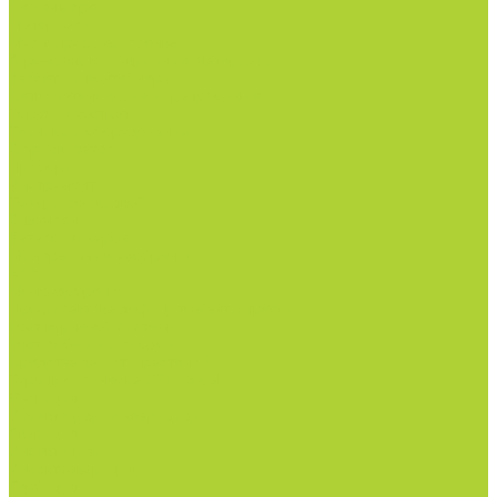
Семена срез
Материалы
Мульчирующая пленка
Агроволокно и укрывные материалы
Кассеты и контейнеры
Сетки затеняющие и градобойные
Торф и субстраты
Техника и оборудование
Опрыскиватели
Приборы
Инструменты
Товары со скидкой
О компании
Каталог товаров
Минеральные удобрения
NPK.
Моноудобрения.
Профилактика дефицитов/антистрессы.
Рост корневой системы.
Рост побегов и плодов.
Средства защиты растений
Турецкая линейка СЗР Doğal
Фунгициды.
Инсектициды и акарициды.
Акарициды.
Инсектициды.
Инсектоакарициды.
Гербициды.