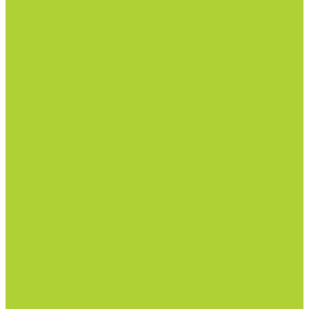
Основной раздел каталога
Семена
Арбуз
Бархатцы и газон
Зелень
Кабачки и баклажаны
Огурцы
Патиссон
Перец
Салаты и зелень
Томаты
Цветочные культуры
Семена срез
Цветочные культуры
Семена однолетних цветов
Семена срез
Материалы
Мульчирующая пленка
Агроволокно и укрывные материалы
Кассеты и контейнеры
Сетки затеняющие и градобойные
Торф и
субстраты
Техника и оборудование
Опрыскиватели
Приборы
Инструменты
Товары со скидкой
О компании
Каталог товаров
Минеральные удобрения
NPK.
Моноудобрения.
Профилактика дефицитов/антистрессы.
Рост корневой системы.
Рост побегов и плодов.
Средства защиты растений
Турецкая линейка СЗР Doğal
Фунгициды.
Инсектициды и акарициды.
Акарициды.