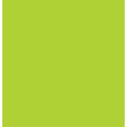
Инсектициды.
Инсектоакарициды.
Гербициды.
Избирательные гербициды
Сплошные гербициды
Прилипатели, пеногасители, регуляторы pH.
Родентицид.
Биопрепараты.
Нематоциды.
Родентицид.
Всё для полива
Капельные линии
Магистральный полив
Насосы
Фитинги и краны
Автоматика
Дождеватели и туманообразователи
Комплектующие
Всё для теплиц
Комплектующие
Тепличная пленка (РФ, Десногорск)
Готовые решения по защите растений
Основной раздел каталога
Семена
Арбуз
Бархатцы и газон
Зелень
Салат