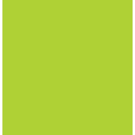
Перец
Салаты и зелень
Томаты
Цветочные культуры
Семена срез
Цветочные культуры
Семена однолетних цветов
Семена срез
Материалы
Мульчирующая пленка
Агроволокно и укрывные материалы
Кассеты и контейнеры
Сетки затеняющие и градобойные
Торф и субстраты
Техника и оборудование
Опрыскиватели
Приборы
Инструменты
Товары со скидкой
Контакты
Полезная информация
Оплата
Доставка
Производители
Условия возврата
Производители
Оплата
Доставка