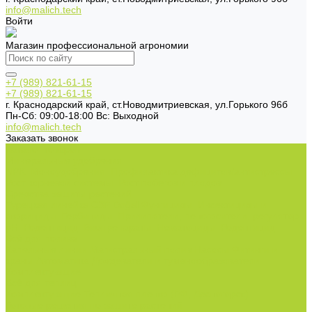
info@malich.tech
Войти
Магазин профессиональной агрономии
+7 (989) 821-61-15
+7 (989) 821-61-15
г. Краснодарский край, ст.Новодмитриевская, ул.Горького 96б
Пн-Cб: 09:00-18:00 Вс: Выходной
info@malich.tech
Заказать звонок
Каталог товаров
Минеральные удобрения
NPK.
Моноудобрения.
Профилактика дефицитов/антистрессы.
Рост корневой системы.
Рост побегов и плодов.
Средства защиты растений
Турецкая линейка СЗР Doğal
Фунгициды.
Инсектициды и
акарициды.
Гербициды.
Прилипатели, пеногасители, регуляторы
pH.
Родентицид.
Биопрепараты.
Нематоциды.
Родентицид.
Всё для полива
Капельные линии
Магистральный полив
Насосы
Фитинги и
краны
Автоматика
Дождеватели и туманообразователи
Комплектующие
Всё для теплиц
Комплектующие
Тепличная пленка (РФ, Десногорск)
Готовые решения по защите растений