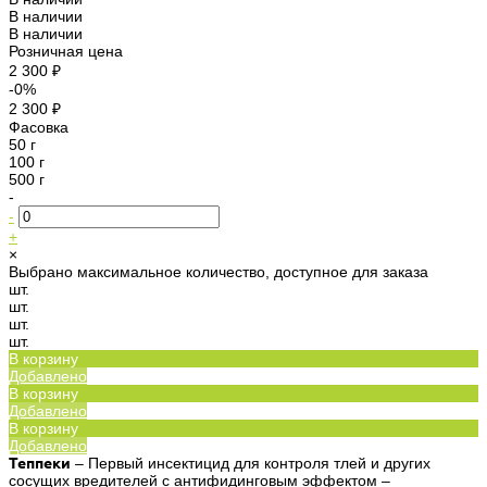
В наличии
В наличии
Розничная цена
2 300 ₽
-0%
2 300 ₽
Фасовка
50 г
100 г
500 г
-
-
+
×
Выбрано максимальное количество, доступное для заказа
шт.
шт.
шт.
шт.
В корзину
Добавлено
В корзину
Добавлено
В корзину
Добавлено
Теппеки
– Первый инсектицид для контроля тлей и других
сосущих вредителей с антифидинговым эффектом –