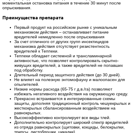
моментальная остановка питания в течение 30 минут после
опрыскивания.
Преимущества препарата
Первый продукт на российском рынке с уникальным
механизмом действия – останавливает питание
вредителей немедленно после опрыскивания
За счет отличного от других групп инсектицидов
механизма действия отсутствует резистентность
вредителей к Теппеки.
Теппеки обладает системной и трансламинарной
активностью, что позволяет контролировать скрытно-
живущих вредителей, а также вредителей не попавших
под обработку.
Длительный период защитного действия (до 30 дней).
Не влияет на полезную энтомофауну и малоопасен для
опылителей.
Низкие нормы расхода (65-75 г д.в./га) позволяют
избежать негативного воздействия на окружающую среду.
Прекрасно встраивается в интегрированные схемы
защиты, дополняя традиционный контроль чешуекрылых и
жесткокрылых сбалансированным воздействием на
равнокрылых.
Высокоэффективно контролирует все виды тлей.
Дополнительно контролирует широкий спектр вредителей
из отряда равнокрылых (щитовки, кокциды, белокрылки,
трипсы, листоблошки, цикадки).