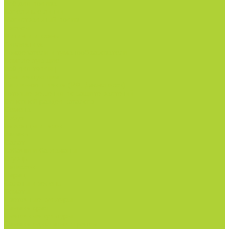
Всё для полива
Капельные линии
Магистральный полив
Насосы
Фитинги и краны
Автоматика
Дождеватели и туманообразователи
Комплектующие
Всё для теплиц
Комплектующие
Тепличная пленка (РФ, Десногорск)
Готовые решения по защите растений
Основной раздел каталога
Семена
Арбуз
Бархатцы и газон
Зелень
Салат
Кабачки и баклажаны
Огурцы
Патиссон
Перец
Салаты и зелень
Томаты
Цветочные культуры
Семена срез
Цветочные культуры
Семена однолетних цветов