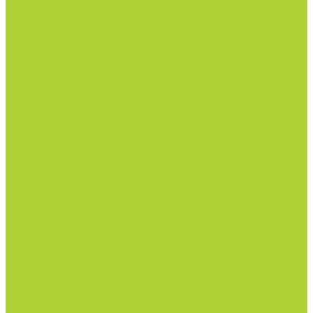
Кабачки и баклажаны
Огурцы
Патиссон
Перец
Салаты и зелень
Томаты
Цветочные культуры
Семена срез
Цветочные культуры
Семена однолетних цветов
Семена срез
Материалы
Мульчирующая пленка
Агроволокно и укрывные материалы
Кассеты и контейнеры
Сетки затеняющие и градобойные
Торф и субстраты
Техника и оборудование
Опрыскиватели
Приборы
Инструменты
Товары со скидкой
Контакты
Полезная информация
Оплата
Доставка
Производители
Условия возврата