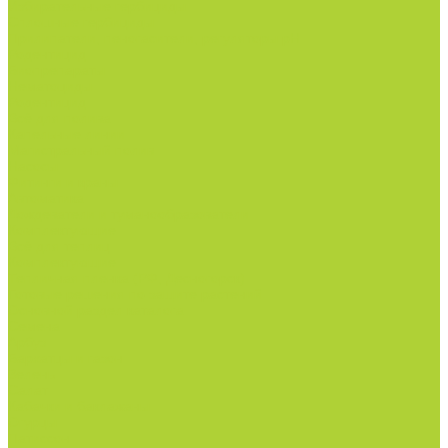
Избирательные гербициды
Сплошные гербициды
Прилипатели, пеногасители, регуляторы pH.
Родентицид.
Биопрепараты.
Нематоциды.
Родентицид.
Всё для полива
Капельные линии
Магистральный полив
Насосы
Фитинги и краны
Автоматика
Дождеватели и туманообразователи
Комплектующие
Всё для теплиц
Комплектующие
Тепличная пленка (РФ, Десногорск)
Готовые решения по защите растений
Основной раздел каталога
Семена
Арбуз
Бархатцы и газон
Зелень
Салат
Кабачки и баклажаны
Огурцы
Патиссон