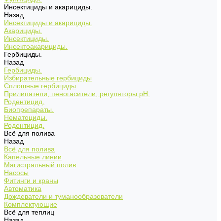
Инсектициды и акарициды.
Назад
Инсектициды и акарициды.
Акарициды.
Инсектициды.
Инсектоакарициды.
Гербициды.
Назад
Гербициды.
Избирательные гербициды
Сплошные гербициды
Прилипатели, пеногасители, регуляторы pH.
Родентицид.
Биопрепараты.
Нематоциды.
Родентицид.
Всё для полива
Назад
Всё для полива
Капельные линии
Магистральный полив
Насосы
Фитинги и краны
Автоматика
Дождеватели и туманообразователи
Комплектующие
Всё для теплиц
Назад