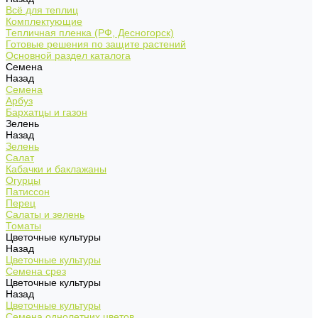
Всё для теплиц
Комплектующие
Тепличная пленка (РФ, Десногорск)
Готовые решения по защите растений
Основной раздел каталога
Семена
Назад
Семена
Арбуз
Бархатцы и газон
Зелень
Назад
Зелень
Салат
Кабачки и баклажаны
Огурцы
Патиссон
Перец
Салаты и зелень
Томаты
Цветочные культуры
Назад
Цветочные культуры
Семена срез
Цветочные культуры
Назад
Цветочные культуры
Семена однолетних цветов