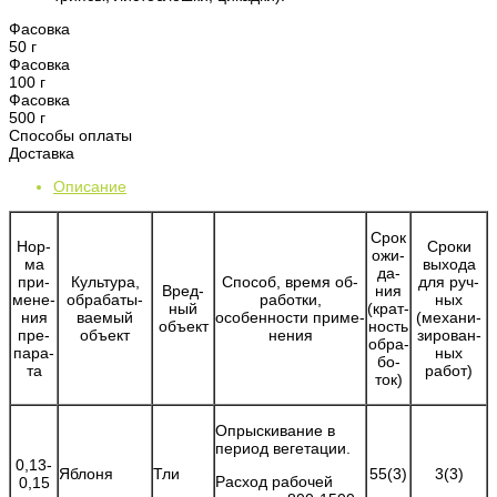
Фасовка
50 г
Фасовка
100 г
Фасовка
500 г
Способы оплаты
Доставка
Описание
Срок
Нор­
Сро­ки
ожи­
ма
вы­хо­да
да­
при­
Куль­ту­ра,
Спо­соб, вре­мя об­
для руч­
Вред­
ния
ме­не­
об­ра­ба­ты­
ра­бот­ки,
ных
ный
(крат­
ния
ва­емый
осо­бен­нос­ти при­ме­
(ме­ха­ни­
объ­ект
ность
пре­
объ­ект
не­ния
зи­ро­ван­
об­ра­
па­ра­
ных
бо­
та
ра­бот)
ток)
Опрыскивание в
период вегетации.
0,13-
Яблоня
Тли
55(3)
3(3)
Расход рабочей
0,15