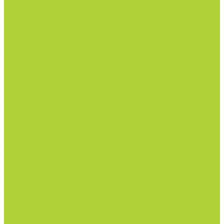
Производители
Оплата
Доставка
Контакты
Полезная информация
...
Каталог товаров
Минеральные удобрения
NPK.
Моноудобрения.
Профилактика дефицитов/антистрессы.
Рост корневой системы.
Рост побегов и плодов.
Средства защиты растений
Турецкая линейка СЗР Doğal
Фунгициды.
Инсектициды и акарициды.
Акарициды.
Инсектициды.
Инсектоакарициды.
Гербициды.
Избирательные гербициды
Сплошные гербициды
Прилипатели, пеногасители, регуляторы pH.
Родентицид.
Биопрепараты.
Нематоциды.
Родентицид.