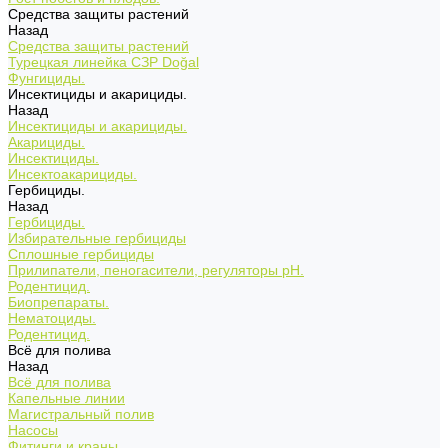
Средства защиты растений
Назад
Средства защиты растений
Турецкая линейка СЗР Doğal
Фунгициды.
Инсектициды и акарициды.
Назад
Инсектициды и акарициды.
Акарициды.
Инсектициды.
Инсектоакарициды.
Гербициды.
Назад
Гербициды.
Избирательные гербициды
Сплошные гербициды
Прилипатели, пеногасители, регуляторы pH.
Родентицид.
Биопрепараты.
Нематоциды.
Родентицид.
Всё для полива
Назад
Всё для полива
Капельные линии
Магистральный полив
Насосы
Фитинги и краны