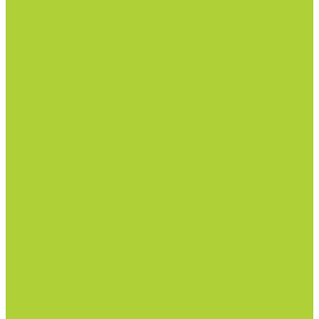
Моноудобрения.
Профилактика дефицитов/антистрессы.
Рост корневой системы.
Рост побегов и плодов.
Средства защиты растений
Турецкая линейка СЗР Doğal
Фунгициды.
Инсектициды и акарициды.
Акарициды.
Инсектициды.
Инсектоакарициды.
Гербициды.
Избирательные гербициды
Сплошные гербициды
Прилипатели, пеногасители, регуляторы pH.
Родентицид.
Биопрепараты.
Нематоциды.
Родентицид.
Всё для полива
Капельные линии
Магистральный полив
Насосы
Фитинги и краны
Автоматика
Дождеватели и туманообразователи
Комплектующие
Всё для теплиц