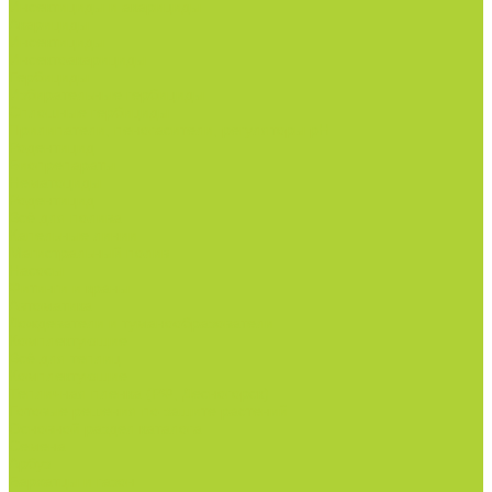
Инсектициды и акарициды.
Акарициды.
Инсектициды.
Инсектоакарициды.
Гербициды.
Избирательные гербициды
Сплошные гербициды
Прилипатели, пеногасители, регуляторы pH.
Родентицид.
Биопрепараты.
Нематоциды.
Родентицид.
Всё для полива
Капельные линии
Магистральный полив
Насосы
Фитинги и краны
Автоматика
Дождеватели и туманообразователи
Комплектующие
Всё для теплиц
Комплектующие
Тепличная пленка (РФ, Десногорск)
Готовые решения по защите растений
Основной раздел каталога
Семена
Арбуз
Бархатцы и газон