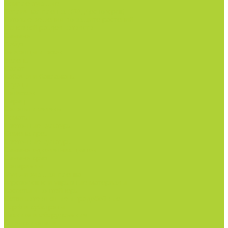
Комплектующие
Тепличная пленка (РФ, Десногорск)
Готовые решения по защите растений
Основной раздел каталога
Семена
Арбуз
Бархатцы и газон
Зелень
Салат
Кабачки и баклажаны
Огурцы
Патиссон
Перец
Салаты и зелень
Томаты
Цветочные культуры
Семена срез
Цветочные культуры
Семена однолетних цветов
Семена срез
Материалы
Мульчирующая пленка
Агроволокно и укрывные материалы
Кассеты и контейнеры
Сетки затеняющие и градобойные
Торф и субстраты
Техника и оборудование
Опрыскиватели