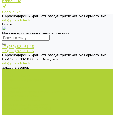
Избранные
Сравнение
г. Краснодарский край, ст.Новодмитриевская, ул.Горького 96б
info@malich.tech
Войти
Магазин профессиональной агрономии
+7 (989) 821-61-15
+7 (989) 821-61-15
г. Краснодарский край, ст.Новодмитриевская, ул.Горького 96б
Пн-Cб: 09:00-18:00 Вс: Выходной
info@malich.tech
Заказать звонок
...
Каталог товаров
Минеральные удобрения
NPK.
Моноудобрения.
Профилактика дефицитов/антистрессы.
Рост корневой системы.
Рост побегов и плодов.
Средства защиты растений
Турецкая линейка СЗР Doğal
Фунгициды.