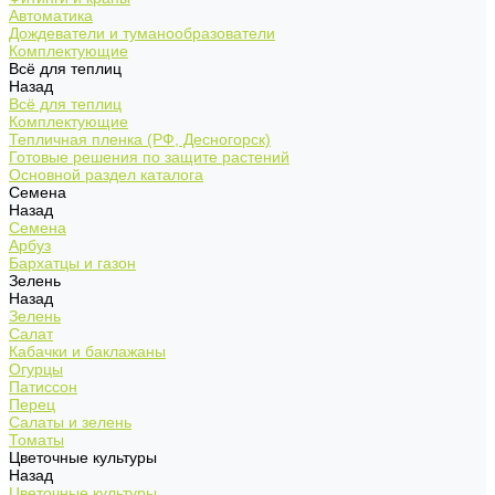
Автоматика
Дождеватели и туманообразователи
Комплектующие
Всё для теплиц
Назад
Всё для теплиц
Комплектующие
Тепличная пленка (РФ, Десногорск)
Готовые решения по защите растений
Основной раздел каталога
Семена
Назад
Семена
Арбуз
Бархатцы и газон
Зелень
Назад
Зелень
Салат
Кабачки и баклажаны
Огурцы
Патиссон
Перец
Салаты и зелень
Томаты
Цветочные культуры
Назад
Цветочные культуры