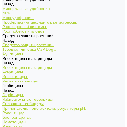
Назад
Минеральные удобрения
NPK.
Моноудобрения.
Профилактика дефицитов/антистрессы.
Рост корневой системы.
Рост побегов и плодов.
Средства защиты растений
Назад
Средства защиты растений
Турецкая линейка СЗР Doğal
Фунгициды.
Инсектициды и акарициды.
Назад
Инсектициды и акарициды.
Акарициды.
Инсектициды.
Инсектоакарициды.
Гербициды.
Назад
Гербициды.
Избирательные гербициды
Сплошные гербициды
Прилипатели, пеногасители, регуляторы pH.
Родентицид.
Биопрепараты.
Нематоциды.
Родентицид.