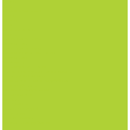
Зелень
Салат
Кабачки и баклажаны
Огурцы
Патиссон
Перец
Салаты и зелень
Томаты
Цветочные культуры
Семена срез
Цветочные культуры
Семена однолетних цветов
Семена срез
Материалы
Мульчирующая пленка
Агроволокно и укрывные материалы
Кассеты и контейнеры
Сетки затеняющие и градобойные
Торф и субстраты
Техника и оборудование
Опрыскиватели
Приборы
Инструменты
Товары со скидкой
О компании
Каталог товаров
Минеральные удобрения
NPK.