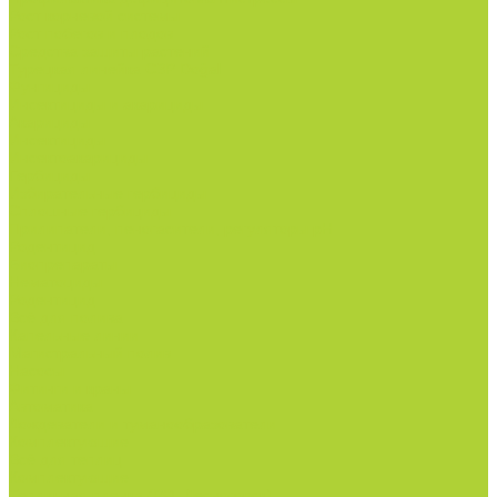
Рост корневой системы.
Рост побегов и плодов.
Средства защиты растений
Турецкая линейка СЗР Doğal
Фунгициды.
Инсектициды и акарициды.
Акарициды.
Инсектициды.
Инсектоакарициды.
Гербициды.
Избирательные гербициды
Сплошные гербициды
Прилипатели, пеногасители, регуляторы pH.
Родентицид.
Биопрепараты.
Нематоциды.
Родентицид.
Всё для полива
Капельные линии
Магистральный полив
Насосы
Фитинги и краны
Автоматика
Дождеватели и туманообразователи
Комплектующие
Всё для теплиц
Комплектующие
Тепличная пленка (РФ, Десногорск)