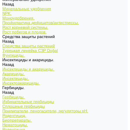
Назад
Минеральные удобрения
NPK.
Моноудобрения.
Профилактика дефицитов/антистрессы.
Рост корневой системы.
Рост побегов и плодов.
Средства защиты растений
Назад
Средства защиты растений
Турецкая линейка СЗР Doğal
Фунгициды.
Инсектициды и акарициды.
Назад
Инсектициды и акарициды.
Акарициды.
Инсектициды.
Инсектоакарициды.
Гербициды.
Назад
Гербициды.
Избирательные гербициды
Сплошные гербициды
Прилипатели, пеногасители, регуляторы pH.
Родентицид.
Биопрепараты.
Нематоциды.
Родентицид.