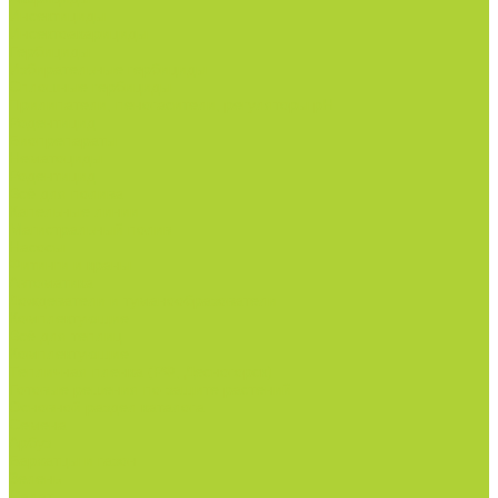
Инсектициды.
Инсектоакарициды.
Гербициды.
Избирательные гербициды
Сплошные гербициды
Прилипатели, пеногасители, регуляторы pH.
Родентицид.
Биопрепараты.
Нематоциды.
Родентицид.
Всё для полива
Капельные линии
Магистральный полив
Насосы
Фитинги и краны
Автоматика
Дождеватели и туманообразователи
Комплектующие
Всё для теплиц
Комплектующие
Тепличная пленка (РФ, Десногорск)
Готовые решения по защите растений
Основной раздел каталога
Семена
Арбуз
Бархатцы и газон
Зелень
Салат