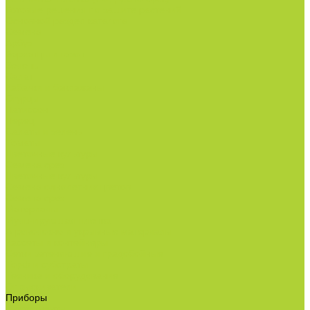
Готовые решения по защите растений
Основной раздел каталога
Семена
Арбуз
Бархатцы и газон
Зелень
Салат
Кабачки и баклажаны
Огурцы
Патиссон
Перец
Салаты и зелень
Томаты
Цветочные культуры
Семена срез
Цветочные культуры
Семена однолетних цветов
Семена срез
Материалы
Мульчирующая пленка
Агроволокно и укрывные материалы
Кассеты и контейнеры
Сетки затеняющие и градобойные
Торф и субстраты
Техника и оборудование
Опрыскиватели
Приборы
Инструменты