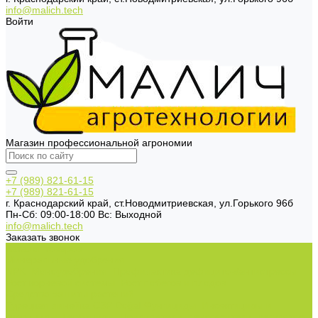
info@malich.tech
Войти
Магазин профессиональной агрономии
+7 (989) 821-61-15
+7 (989) 821-61-15
г. Краснодарский край, ст.Новодмитриевская, ул.Горького 96б
Пн-Cб: 09:00-18:00 Вс: Выходной
info@malich.tech
Заказать звонок
Каталог товаров
Минеральные удобрения
NPK.
Моноудобрения.
Профилактика дефицитов/антистрессы.
Рост корневой системы.
Рост побегов и плодов.
Средства защиты растений
Турецкая линейка СЗР Doğal
Фунгициды.
Инсектициды и
акарициды.
Гербициды.
Прилипатели, пеногасители, регуляторы