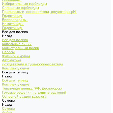
Избирательные гербициды
Сплошные гербициды
Прилипатели, пеногасители, регуляторы pH.
Родентицид.
Биопрепараты.
Нематоциды.
Родентицид.
Всё для полива
Назад
Всё для полива
Капельные линии
Магистральный полив
Насосы
Фитинги и краны
Автоматика
Дождеватели и туманообразователи
Комплектующие
Всё для теплиц
Назад
Всё для теплиц
Комплектующие
Тепличная пленка (РФ, Десногорск)
Готовые решения по защите растений
Основной раздел каталога
Семена
Назад
Семена
Арбуз