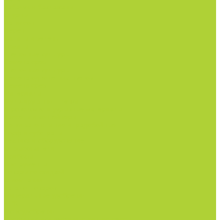
Кабачки и баклажаны
Огурцы
Патиссон
Перец
Салаты и зелень
Томаты
Цветочные культуры
Семена срез
Цветочные культуры
Семена однолетних цветов
Семена срез
Материалы
Мульчирующая пленка
Агроволокно и укрывные материалы
Кассеты и контейнеры
Сетки затеняющие и градобойные
Торф и субстраты
Техника и оборудование
Опрыскиватели
Приборы
Инструменты
Товары со скидкой
О компании
Каталог товаров
Минеральные удобрения
NPK.
Моноудобрения.
Профилактика дефицитов/антистрессы.