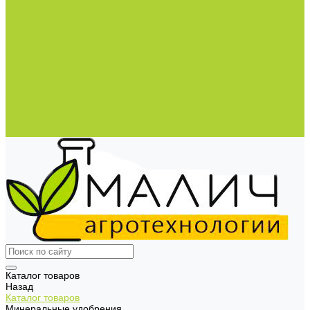
Товары со скидкой
Контакты
Полезная информация
Оплата
Доставка
Производители
Условия возврата
Производители
Оплата
Доставка
Контакты
Полезная информация
Каталог товаров
Назад
Каталог товаров
Минеральные удобрения