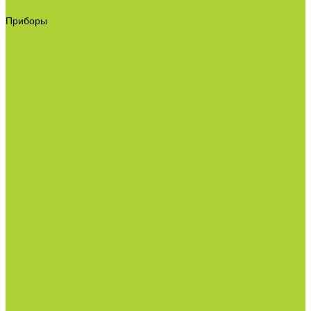
Опрыскиватели
Приборы
Инструменты
Товары со скидкой
Контакты
Полезная информация
Оплата
Доставка
Производители
Условия возврата
Производители
Оплата
Доставка
Контакты
Полезная информация
...
Каталог товаров
Минеральные удобрения
NPK.
Моноудобрения.
Профилактика дефицитов/антистрессы.
Рост корневой системы.
Рост побегов и плодов.
Средства защиты растений
Турецкая линейка СЗР Doğal
Фунгициды.
Инсектициды и акарициды.
Акарициды.