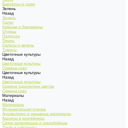
Бархатцы и газон
Зелень
Назад
Зелень
Салат
Кабачки и баклажаны
Огурцы
Патиссон
Перец
Салаты и зелень
Томаты
Цветочные культуры
Назад
Цветочные культуры
Семена срез
Цветочные культуры
Назад
Цветочные культуры
Семена однолетних цветов
Семена срез
Материалы
Назад
Материалы
Мульчирующая пленка
Агроволокно и укрывные материалы
Кассеты и контейнеры
Сетки затеняющие и градобойные
Торф и субстраты