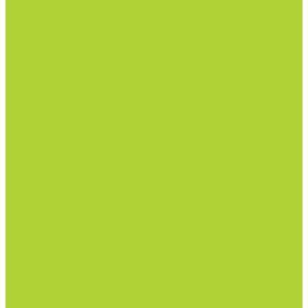
pH.
Родентицид.
Биопрепараты.
Нематоциды.
Родентицид.
Всё для полива
Капельные линии
Магистральный полив
Насосы
Фитинги и
краны
Автоматика
Дождеватели и туманообразователи
Комплектующие
Всё для теплиц
Комплектующие
Тепличная пленка (РФ, Десногорск)
Готовые решения по защите растений
Основной раздел каталога
Семена
Арбуз
Бархатцы и газон
Зелень
Кабачки и баклажаны
Огурцы
Патиссон
Перец
Салаты и зелень
Томаты
Цветочные культуры
Семена срез
Цветочные культуры
Семена однолетних цветов
Семена срез
Материалы
Мульчирующая пленка
Агроволокно и укрывные материалы
Кассеты и контейнеры
Сетки затеняющие и градобойные
Торф и
субстраты
Техника и оборудование
Опрыскиватели
Приборы
Инструменты
Товары со скидкой
О компании
Каталог товаров
Минеральные удобрения