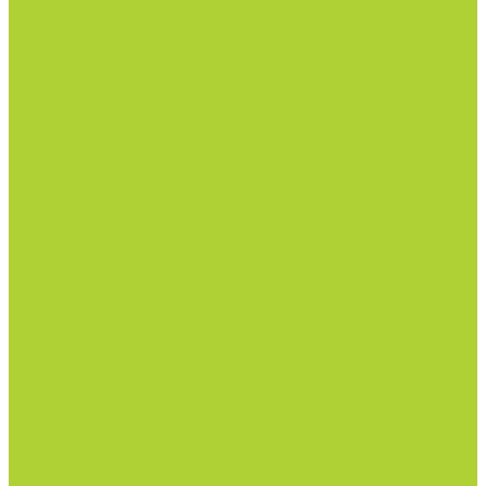
Всё для теплиц
Комплектующие
Тепличная пленка (РФ, Десногорск)
Готовые решения по защите растений
Основной раздел каталога
Семена
Арбуз
Бархатцы и газон
Зелень
Салат
Кабачки и баклажаны
Огурцы
Патиссон
Перец
Салаты и зелень
Томаты
Цветочные культуры
Семена срез
Цветочные культуры
Семена однолетних цветов
Семена срез
Материалы
Мульчирующая пленка
Агроволокно и укрывные материалы
Кассеты и контейнеры
Сетки затеняющие и градобойные
Торф и субстраты
Техника и оборудование