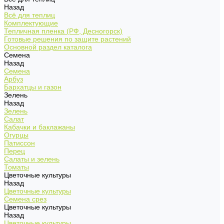
Назад
Всё для теплиц
Комплектующие
Тепличная пленка (РФ, Десногорск)
Готовые решения по защите растений
Основной раздел каталога
Семена
Назад
Семена
Арбуз
Бархатцы и газон
Зелень
Назад
Зелень
Салат
Кабачки и баклажаны
Огурцы
Патиссон
Перец
Салаты и зелень
Томаты
Цветочные культуры
Назад
Цветочные культуры
Семена срез
Цветочные культуры
Назад
Цветочные культуры