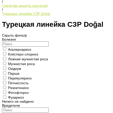
/
Средства защиты растений
/
Турецкая линейка СЗР Doğal
Турецкая линейка СЗР Doğal
Скрыть фильтр
Болезни
Альтернариоз
Клястеро-спориоз
Ложная мучнистая роса
Мучнистая роса
Оидиум
Парша
Пирикуляриоз
Пятнистость
Ризоктониоз
Фитофтороз
Фузариоз
Ничего не найдено
Вредители