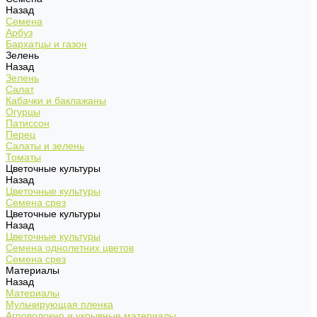
Назад
Семена
Арбуз
Бархатцы и газон
Зелень
Назад
Зелень
Салат
Кабачки и баклажаны
Огурцы
Патиссон
Перец
Салаты и зелень
Томаты
Цветочные культуры
Назад
Цветочные культуры
Семена срез
Цветочные культуры
Назад
Цветочные культуры
Семена однолетних цветов
Семена срез
Материалы
Назад
Материалы
Мульчирующая пленка
Агроволокно и укрывные материалы