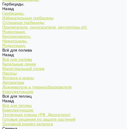
Гербициды.
Назад
Гербициды.
Избирательные гербициды
Сплошные гербициды
Прилипатели, пеногасители, регуляторы pH.
Родентицид.
Биопрепараты.
Нематоциды.
Родентицид.
Всё для полива
Назад
Всё для полива
Капельные линии
Магистральный полив
Насосы
Фитинги и краны
Автоматика
Дождеватели и туманообразователи
Комплектующие
Всё для теплиц
Назад
Всё для теплиц
Комплектующие
Тепличная пленка (РФ, Десногорск)
Готовые решения по защите растений
Основной раздел каталога
Семена