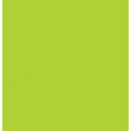
Патиссон
Перец
Салаты и зелень
Томаты
Цветочные культуры
Семена срез
Цветочные культуры
Семена однолетних цветов
Семена срез
Материалы
Мульчирующая пленка
Агроволокно и укрывные материалы
Кассеты и контейнеры
Сетки затеняющие и градобойные
Торф и субстраты
Техника и оборудование
Опрыскиватели
Приборы
Инструменты
Товары со скидкой
Контакты
Полезная информация
Оплата
Доставка
Производители
Условия возврата
Производители
Оплата