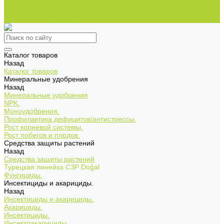
Доставка
Контакты
Полезная информация
Каталог товаров
Назад
Каталог товаров
Минеральные удобрения
Назад
Минеральные удобрения
NPK.
Моноудобрения.
Профилактика дефицитов/антистрессы.
Рост корневой системы.
Рост побегов и плодов.
Средства защиты растений
Назад
Средства защиты растений
Турецкая линейка СЗР Doğal
Фунгициды.
Инсектициды и акарициды.
Назад
Инсектициды и акарициды.
Акарициды.
Инсектициды.
Инсектоакарициды.