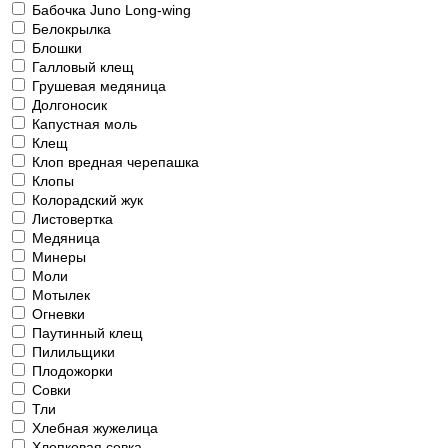
Бабочка Juno Long-wing
Белокрылка
Блошки
Галловый клещ
Грушевая медяница
Долгоносик
Капустная моль
Клещ
Клоп вредная черепашка
Клопы
Колорадский жук
Листовертка
Медяница
Минеры
Моли
Мотылек
Огневки
Паутинный клещ
Пилильщики
Плодожорки
Совки
Тли
Хлебная жужелица
Хлопковая совка