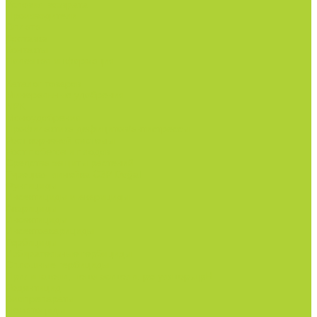
Условия возврата
Производители
Оплата
Доставка
Контакты
Полезная информация
...
Каталог товаров
Минеральные удобрения
NPK.
Моноудобрения.
Профилактика дефицитов/антистрессы.
Рост корневой системы.
Рост побегов и плодов.
Средства защиты растений
Турецкая линейка СЗР Doğal
Фунгициды.
Инсектициды и акарициды.
Акарициды.
Инсектициды.
Инсектоакарициды.
Гербициды.
Избирательные гербициды
Сплошные гербициды
Прилипатели, пеногасители, регуляторы pH.
Родентицид.
Биопрепараты.
Нематоциды.