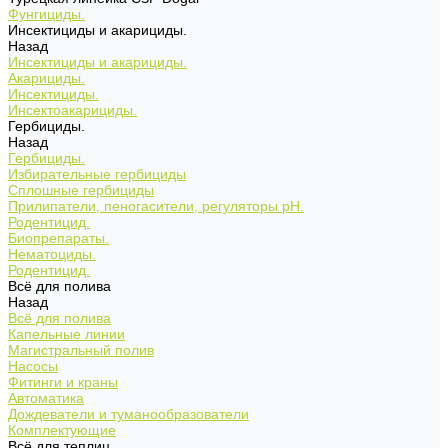
Фунгициды.
Инсектициды и акарициды.
Назад
Инсектициды и акарициды.
Акарициды.
Инсектициды.
Инсектоакарициды.
Гербициды.
Назад
Гербициды.
Избирательные гербициды
Сплошные гербициды
Прилипатели, пеногасители, регуляторы pH.
Родентицид.
Биопрепараты.
Нематоциды.
Родентицид.
Всё для полива
Назад
Всё для полива
Капельные линии
Магистральный полив
Насосы
Фитинги и краны
Автоматика
Дождеватели и туманообразователи
Комплектующие
Всё для теплиц