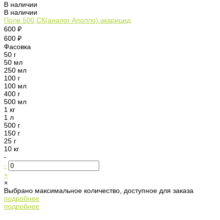
В наличии
В наличии
Поле 500,СК(аналог Аполло) акарицид
600 ₽
600 ₽
Фасовка
50 г
50 мл
250 мл
100 г
100 мл
400 г
500 мл
1 кг
1 л
500 г
150 г
25 г
10 кг
-
-
+
×
Выбрано максимальное количество, доступное для заказа
подробнее
подробнее