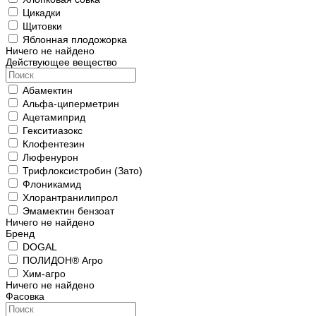
Цикадки
Щитовки
Яблонная плодожорка
Ничего не найдено
Действующее вещество
Абамектин
Альфа-циперметрин
Ацетамиприд
Гекситиазокс
Клофентезин
Люфенурон
Трифлоксистробин (Зато)
Флоникамид
Хлорантранилипрол
Эмамектин бензоат
Ничего не найдено
Бренд
DOGAL
ПОЛИДОН® Агро
Хим-агро
Ничего не найдено
Фасовка