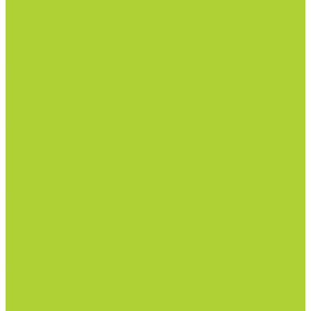
Родентицид.
Всё для полива
Капельные линии
Магистральный полив
Насосы
Фитинги и краны
Автоматика
Дождеватели и туманообразователи
Комплектующие
Всё для теплиц
Комплектующие
Тепличная пленка (РФ, Десногорск)
Готовые решения по защите растений
Основной раздел каталога
Семена
Арбуз
Бархатцы и газон
Зелень
Салат
Кабачки и баклажаны
Огурцы
Патиссон
Перец
Салаты и зелень
Томаты
Цветочные культуры
Семена срез
Цветочные культуры