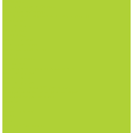
Гербициды.
Избирательные гербициды
Сплошные гербициды
Прилипатели, пеногасители, регуляторы pH.
Родентицид.
Биопрепараты.
Нематоциды.
Родентицид.
Всё для полива
Капельные линии
Магистральный полив
Насосы
Фитинги и краны
Автоматика
Дождеватели и туманообразователи
Комплектующие
Всё для теплиц
Комплектующие
Тепличная пленка (РФ, Десногорск)
Готовые решения по защите растений
Основной раздел каталога
Семена
Арбуз
Бархатцы и газон
Зелень
Салат
Кабачки и баклажаны
Огурцы