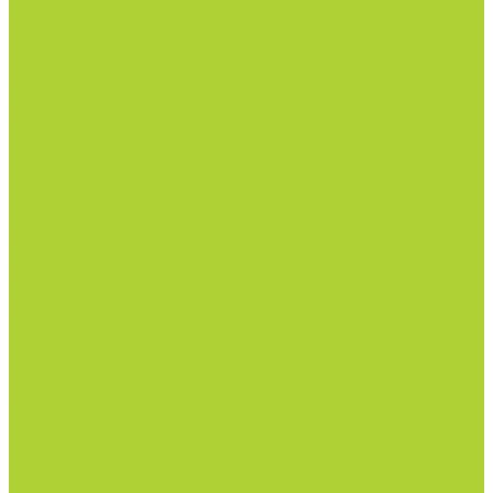
Акарициды.
Инсектициды.
Инсектоакарициды.
Гербициды.
Избирательные гербициды
Сплошные гербициды
Прилипатели, пеногасители, регуляторы pH.
Родентицид.
Биопрепараты.
Нематоциды.
Родентицид.
Всё для полива
Капельные линии
Магистральный полив
Насосы
Фитинги и краны
Автоматика
Дождеватели и туманообразователи
Комплектующие
Всё для теплиц
Комплектующие
Тепличная пленка (РФ, Десногорск)
Готовые решения по защите растений
Основной раздел каталога
Семена
Арбуз
Бархатцы и газон
Зелень