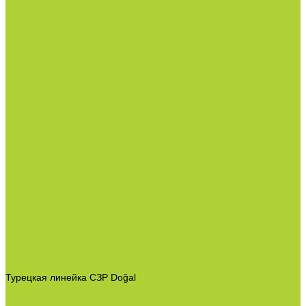
Готовые решения по защите растений
Основной раздел каталога
Семена
Арбуз
Бархатцы и газон
Зелень
Кабачки и баклажаны
Огурцы
Патиссон
Перец
Салаты и зелень
Томаты
Цветочные культуры
Семена срез
Цветочные культуры
Семена однолетних цветов
Семена срез
Материалы
Мульчирующая пленка
Агроволокно и укрывные материалы
Кассеты и контейнеры
Сетки затеняющие и градобойные
Торф и
субстраты
Техника и оборудование
Опрыскиватели
Приборы
Инструменты
Товары со скидкой
О компании
Каталог товаров
Минеральные удобрения
NPK.
Моноудобрения.
Профилактика дефицитов/антистрессы.
Рост корневой системы.
Рост побегов и плодов.
Средства защиты растений
Турецкая линейка СЗР Doğal
Фунгициды.
Инсектициды и акарициды.