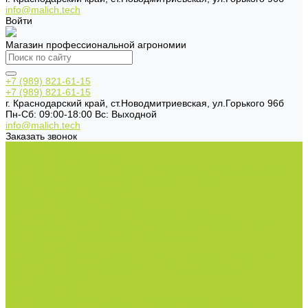
info@malich.tech
Войти
Магазин профессиональной агрономии
+7 (989) 821-61-15
+7 (989) 821-61-15
г. Краснодарский край, ст.Новодмитриевская, ул.Горького 96б
Пн-Cб: 09:00-18:00 Вс: Выходной
info@malich.tech
Заказать звонок
Каталог товаров
Минеральные удобрения
NPK.
Моноудобрения.
Профилактика дефицитов/антистрессы.
Рост корневой системы.
Рост побегов и плодов.
Средства защиты растений
Турецкая линейка СЗР Doğal
Фунгициды.
Инсектициды и акарициды.
Гербициды.
Прилипатели, пеногасители, регуляторы pH.
Родентицид.
Биопрепараты.
Нематоциды.
Родентицид.
Всё для полива
Капельные линии
Магистральный полив
Насосы
Фитинги и
краны
Автоматика
Дождеватели и туманообразователи
Комплектующие
Всё для теплиц
Комплектующие
Тепличная пленка (РФ, Десногорск)