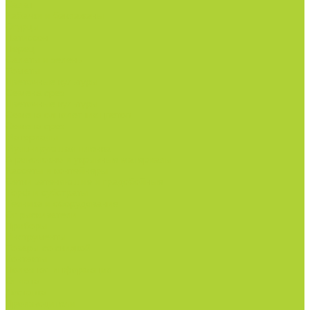
Салат
Кабачки и баклажаны
Огурцы
Патиссон
Перец
Салаты и зелень
Томаты
Цветочные культуры
Семена срез
Цветочные культуры
Семена однолетних цветов
Семена срез
Материалы
Мульчирующая пленка
Агроволокно и укрывные материалы
Кассеты и контейнеры
Сетки затеняющие и градобойные
Торф и субстраты
Техника и оборудование
Опрыскиватели
Приборы
Инструменты
Товары со скидкой
Контакты
Полезная информация
Оплата
Доставка
Производители