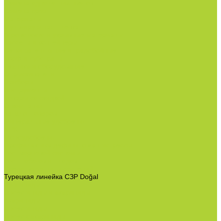
Семена однолетних цветов
Семена срез
Материалы
Мульчирующая пленка
Агроволокно и укрывные материалы
Кассеты и контейнеры
Сетки затеняющие и градобойные
Торф и субстраты
Техника и оборудование
Опрыскиватели
Приборы
Инструменты
Товары со скидкой
О компании
Каталог товаров
Минеральные удобрения
NPK.
Моноудобрения.
Профилактика дефицитов/антистрессы.
Рост корневой системы.
Рост побегов и плодов.
Средства защиты растений
Турецкая линейка СЗР Doğal
Фунгициды.
Инсектициды и акарициды.
Акарициды.
Инсектициды.
Инсектоакарициды.