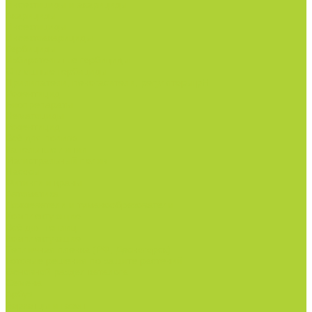
Инсектициды и акарициды.
Акарициды.
Инсектициды.
Инсектоакарициды.
Гербициды.
Избирательные гербициды
Сплошные гербициды
Прилипатели, пеногасители, регуляторы pH.
Родентицид.
Биопрепараты.
Нематоциды.
Родентицид.
Всё для полива
Капельные линии
Магистральный полив
Насосы
Фитинги и краны
Автоматика
Дождеватели и туманообразователи
Комплектующие
Всё для теплиц
Комплектующие
Тепличная пленка (РФ, Десногорск)
Готовые решения по защите растений
Основной раздел каталога
Семена
Арбуз
Бархатцы и газон