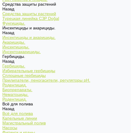
Средства защиты растений
Назад
Средства защиты растений
Турецкая линейка СЗР Doğal
Фунгициды.
Инсектициды и акарициды.
Назад
Инсектициды и акарициды.
Акарициды.
Инсектициды.
Инсектоакарициды.
Гербициды.
Назад
Гербициды.
Избирательные гербициды
Сплошные гербициды
Прилипатели, пеногасители, регуляторы pH.
Родентицид.
Биопрепараты.
Нематоциды.
Родентицид.
Всё для полива
Назад
Всё для полива
Капельные линии
Магистральный полив
Насосы
Фитинги и краны