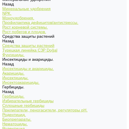
Назад
Минеральные удобрения
NPK.
Моноудобрения.
Профилактика дефицитов/антистрессы.
Рост корневой системы.
Рост побегов и плодов.
Средства защиты растений
Назад
Средства защиты растений
Турецкая линейка СЗР Doğal
Фунгициды.
Инсектициды и акарициды.
Назад
Инсектициды и акарициды.
Акарициды.
Инсектициды.
Инсектоакарициды.
Гербициды.
Назад
Гербициды.
Избирательные гербициды
Сплошные гербициды
Прилипатели, пеногасители, регуляторы pH.
Родентицид.
Биопрепараты.
Нематоциды.
Родентицид.