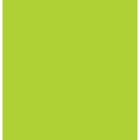
Комплектующие
Тепличная пленка (РФ, Десногорск)
Готовые решения по защите растений
Основной раздел каталога
Семена
Арбуз
Бархатцы и газон
Зелень
Салат
Кабачки и баклажаны
Огурцы
Патиссон
Перец
Салаты и зелень
Томаты
Цветочные культуры
Семена срез
Цветочные культуры
Семена однолетних цветов
Семена срез
Материалы
Мульчирующая пленка
Агроволокно и укрывные материалы
Кассеты и контейнеры
Сетки затеняющие и градобойные
Торф и субстраты
Техника и оборудование
Опрыскиватели