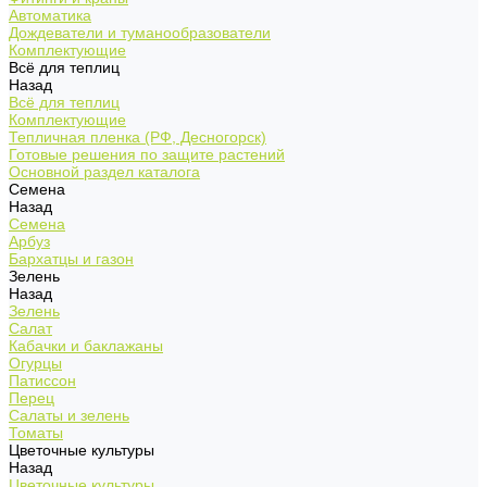
Автоматика
Дождеватели и туманообразователи
Комплектующие
Всё для теплиц
Назад
Всё для теплиц
Комплектующие
Тепличная пленка (РФ, Десногорск)
Готовые решения по защите растений
Основной раздел каталога
Семена
Назад
Семена
Арбуз
Бархатцы и газон
Зелень
Назад
Зелень
Салат
Кабачки и баклажаны
Огурцы
Патиссон
Перец
Салаты и зелень
Томаты
Цветочные культуры
Назад
Цветочные культуры