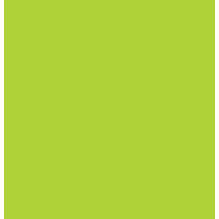
Моноудобрения.
Профилактика дефицитов/антистрессы.
Рост корневой системы.
Рост побегов и плодов.
Средства защиты растений
Турецкая линейка СЗР Doğal
Фунгициды.
Инсектициды и акарициды.
Акарициды.
Инсектициды.
Инсектоакарициды.
Гербициды.
Избирательные гербициды
Сплошные гербициды
Прилипатели, пеногасители, регуляторы pH.
Родентицид.
Биопрепараты.
Нематоциды.
Родентицид.
Всё для полива
Капельные линии
Магистральный полив
Насосы
Фитинги и краны
Автоматика
Дождеватели и туманообразователи
Комплектующие
Всё для теплиц