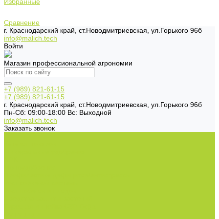
Избранные
Сравнение
г. Краснодарский край, ст.Новодмитриевская, ул.Горького 96б
info@malich.tech
Войти
Магазин профессиональной агрономии
+7 (989) 821-61-15
+7 (989) 821-61-15
г. Краснодарский край, ст.Новодмитриевская, ул.Горького 96б
Пн-Cб: 09:00-18:00 Вс: Выходной
info@malich.tech
Заказать звонок
...
Каталог товаров
Минеральные удобрения
NPK.
Моноудобрения.
Профилактика дефицитов/антистрессы.
Рост корневой системы.
Рост побегов и плодов.
Средства защиты растений
Турецкая линейка СЗР Doğal
Фунгициды.