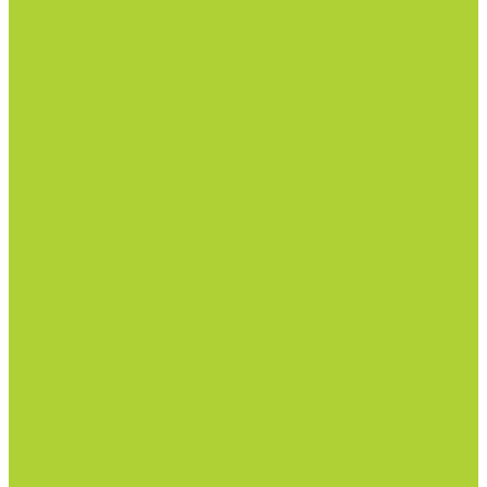
Зелень
Салат
Кабачки и баклажаны
Огурцы
Патиссон
Перец
Салаты и зелень
Томаты
Цветочные культуры
Семена срез
Цветочные культуры
Семена однолетних цветов
Семена срез
Материалы
Мульчирующая пленка
Агроволокно и укрывные материалы
Кассеты и контейнеры
Сетки затеняющие и градобойные
Торф и субстраты
Техника и оборудование
Опрыскиватели
Приборы
Инструменты
Товары со скидкой
О компании
Каталог товаров
Минеральные удобрения
NPK.