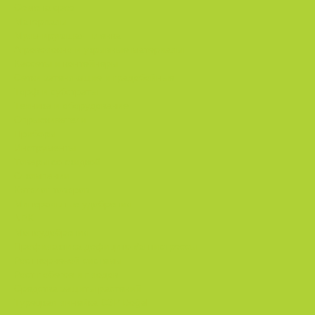
Семена срез
Материалы
Мульчирующая пленка
Агроволокно и укрывные материалы
Кассеты и контейнеры
Сетки затеняющие и градобойные
Торф и субстраты
Техника и оборудование
Опрыскиватели
Приборы
Инструменты
Товары со скидкой
О компании
Каталог товаров
Минеральные удобрения
NPK.
Моноудобрения.
Профилактика дефицитов/антистрессы.
Рост корневой системы.
Рост побегов и плодов.
Средства защиты растений
Турецкая линейка СЗР Doğal