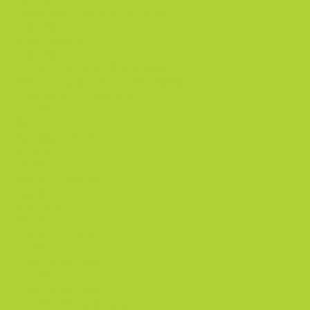
Дождеватели и туманообразователи
Комплектующие
Всё для теплиц
Комплектующие
Тепличная пленка (РФ, Десногорск)
Готовые решения по защите растений
Основной раздел каталога
Семена
Арбуз
Бархатцы и газон
Зелень
Салат
Кабачки и баклажаны
Огурцы
Патиссон
Перец
Салаты и зелень
Томаты
Цветочные культуры
Семена срез
Цветочные культуры
Семена однолетних цветов