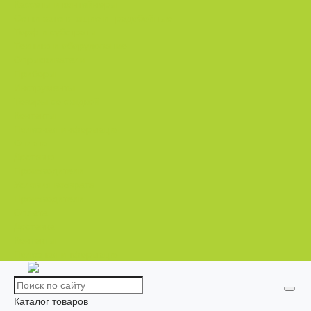
Кассеты и контейнеры
Сетки затеняющие и градобойные
Торф и субстраты
Техника и оборудование
Опрыскиватели
Приборы
Инструменты
Товары со скидкой
Контакты
Полезная информация
Оплата
Доставка
Производители
Условия возврата
Производители
Оплата
Доставка
Контакты
Полезная информация
Каталог товаров