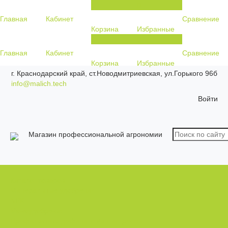
0
0
Главная
Кабинет
Сравнение
Корзина
Избранные
0
0
Главная
Кабинет
Сравнение
Корзина
Избранные
г. Краснодарский край, ст.Новодмитриевская, ул.Горького 96б
info@malich.tech
Войти
Магазин профессиональной агрономии
...
Каталог товаров
Минеральные удобрения
NPK.
Моноудобрения.
Профилактика дефицитов/антистрессы.