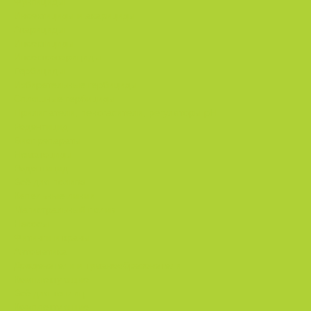
Фунгициды.
Инсектициды и акарициды.
Акарициды.
Инсектициды.
Инсектоакарициды.
Гербициды.
Избирательные гербициды
Сплошные гербициды
Прилипатели, пеногасители, регуляторы pH.
Родентицид.
Биопрепараты.
Нематоциды.
Родентицид.
Всё для полива
Капельные линии
Магистральный полив
Насосы
Фитинги и краны
Автоматика
Дождеватели и туманообразователи
Комплектующие
Всё для теплиц
Комплектующие