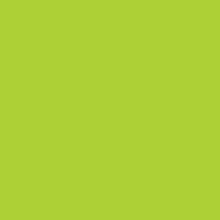
Тепличная пленка (РФ, Десногорск)
Готовые решения по защите растений
Основной раздел каталога
Семена
Арбуз
Бархатцы и газон
Зелень
Салат
Кабачки и баклажаны
Огурцы
Патиссон
Перец
Салаты и зелень
Томаты
Цветочные культуры
Семена срез
Цветочные культуры
Семена однолетних цветов
Семена срез
Материалы
Мульчирующая пленка
Агроволокно и укрывные материалы