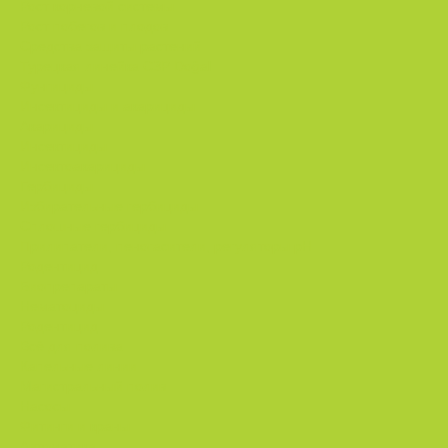
Рост корневой системы.
Рост побегов и плодов.
Средства защиты растений
Турецкая линейка СЗР Doğal
Фунгициды.
Инсектициды и акарициды.
Акарициды.
Инсектициды.
Инсектоакарициды.
Гербициды.
Избирательные гербициды
Сплошные гербициды
Прилипатели, пеногасители, регуляторы pH.
Родентицид.
Биопрепараты.
Нематоциды.
Родентицид.
Всё для полива
Капельные линии
Магистральный полив
Насосы
Фитинги и краны
Автоматика