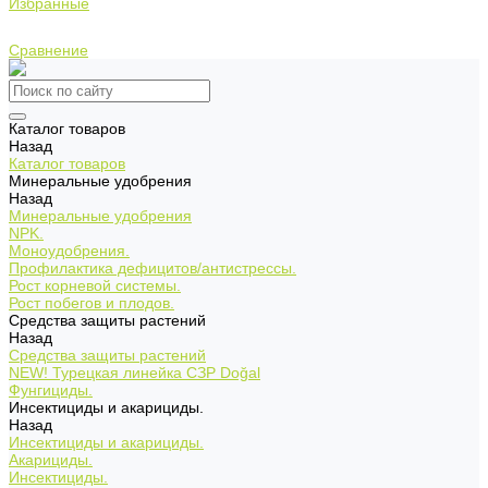
Избранные
Сравнение
Каталог товаров
Назад
Каталог товаров
Минеральные удобрения
Назад
Минеральные удобрения
NPK.
Моноудобрения.
Профилактика дефицитов/антистрессы.
Рост корневой системы.
Рост побегов и плодов.
Средства защиты растений
Назад
Средства защиты растений
NEW!
Турецкая линейка СЗР Doğal
Фунгициды.
Инсектициды и акарициды.
Назад
Инсектициды и акарициды.
Акарициды.
Инсектициды.