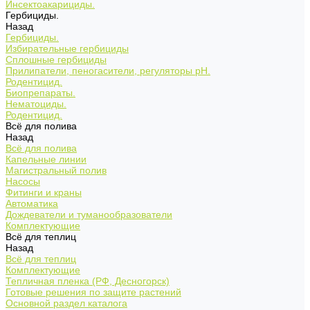
Инсектоакарициды.
Гербициды.
Назад
Гербициды.
Избирательные гербициды
Сплошные гербициды
Прилипатели, пеногасители, регуляторы pH.
Родентицид.
Биопрепараты.
Нематоциды.
Родентицид.
Всё для полива
Назад
Всё для полива
Капельные линии
Магистральный полив
Насосы
Фитинги и краны
Автоматика
Дождеватели и туманообразователи
Комплектующие
Всё для теплиц
Назад
Всё для теплиц
Комплектующие
Тепличная пленка (РФ, Десногорск)
Готовые решения по защите растений
Основной раздел каталога