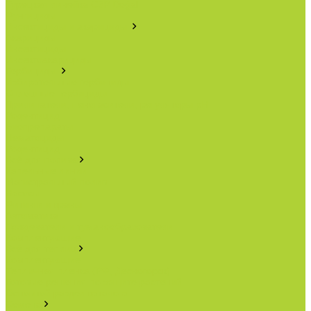
Турецкая линейка СЗР Doğal
Фунгициды.
Инсектициды и акарициды.
Акарициды.
Инсектициды.
Инсектоакарициды.
Гербициды.
Избирательные гербициды
Сплошные гербициды
Прилипатели, пеногасители, регуляторы pH.
Родентицид.
Биопрепараты.
Нематоциды.
Родентицид.
Всё для полива
Капельные линии
Магистральный полив
Насосы
Фитинги и краны
Автоматика
Дождеватели и туманообразователи
Комплектующие
Всё для теплиц
Комплектующие
Тепличная пленка (РФ, Десногорск)
Готовые решения по защите растений
Основной раздел каталога
Семена