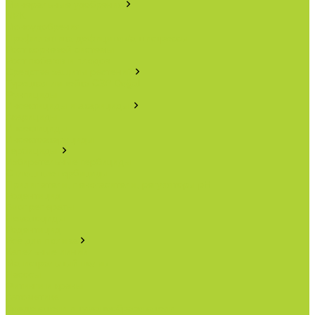
Минеральные удобрения
NPK.
Моноудобрения.
Профилактика дефицитов/антистрессы.
Рост корневой системы.
Рост побегов и плодов.
Средства защиты растений
Турецкая линейка СЗР Doğal
Фунгициды.
Инсектициды и акарициды.
Акарициды.
Инсектициды.
Инсектоакарициды.
Гербициды.
Избирательные гербициды
Сплошные гербициды
Прилипатели, пеногасители, регуляторы pH.
Родентицид.
Биопрепараты.
Нематоциды.
Родентицид.
Всё для полива
Капельные линии
Магистральный полив
Насосы
Фитинги и краны
Автоматика
Дождеватели и туманообразователи