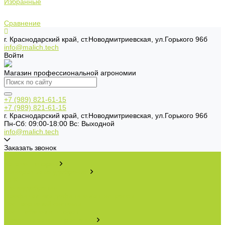
Избранные
Сравнение
г. Краснодарский край, ст.Новодмитриевская, ул.Горького 96б
info@malich.tech
Войти
Магазин профессиональной агрономии
+7 (989) 821-61-15
+7 (989) 821-61-15
г. Краснодарский край, ст.Новодмитриевская, ул.Горького 96б
Пн-Cб: 09:00-18:00 Вс: Выходной
info@malich.tech
Заказать звонок
...
Каталог товаров
Минеральные удобрения
NPK.
Моноудобрения.
Профилактика дефицитов/антистрессы.
Рост корневой системы.
Рост побегов и плодов.
Средства защиты растений