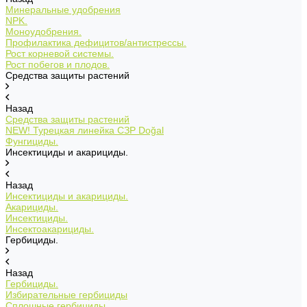
Минеральные удобрения
NPK.
Моноудобрения.
Профилактика дефицитов/антистрессы.
Рост корневой системы.
Рост побегов и плодов.
Средства защиты растений
Назад
Средства защиты растений
NEW!
Турецкая линейка СЗР Doğal
Фунгициды.
Инсектициды и акарициды.
Назад
Инсектициды и акарициды.
Акарициды.
Инсектициды.
Инсектоакарициды.
Гербициды.
Назад
Гербициды.
Избирательные гербициды
Сплошные гербициды