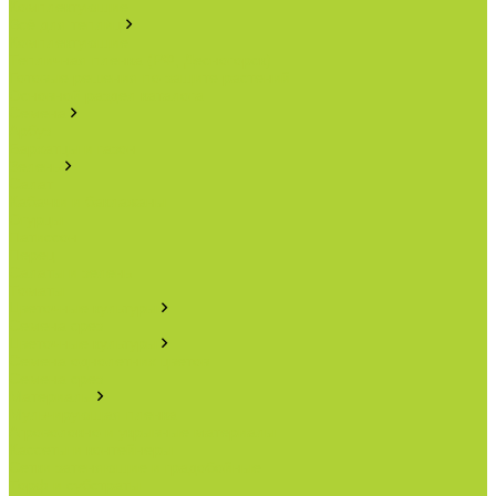
Комплектующие
Всё для теплиц
Комплектующие
Тепличная пленка (РФ, Десногорск)
Готовые решения по защите растений
Основной раздел каталога
Семена
Арбуз
Бархатцы и газон
Зелень
Салат
Кабачки и баклажаны
Огурцы
Патиссон
Перец
Салаты и зелень
Томаты
Цветочные культуры
Семена срез
Цветочные культуры
Семена однолетних цветов
Семена срез
Материалы
Мульчирующая пленка
Агроволокно и укрывные материалы
Кассеты и контейнеры
Сетки затеняющие и градобойные
Торф и субстраты