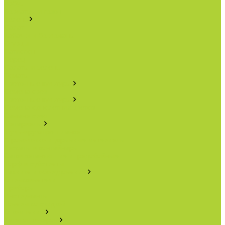
Арбуз
Бархатцы и газон
Зелень
Салат
Кабачки и баклажаны
Огурцы
Патиссон
Перец
Салаты и зелень
Томаты
Цветочные культуры
Семена срез
Цветочные культуры
Семена однолетних цветов
Семена срез
Материалы
Мульчирующая пленка
Агроволокно и укрывные материалы
Кассеты и контейнеры
Сетки затеняющие и градобойные
Торф и субстраты
Техника и оборудование
Опрыскиватели
Приборы
Инструменты
Товары со скидкой
О компании
Каталог товаров