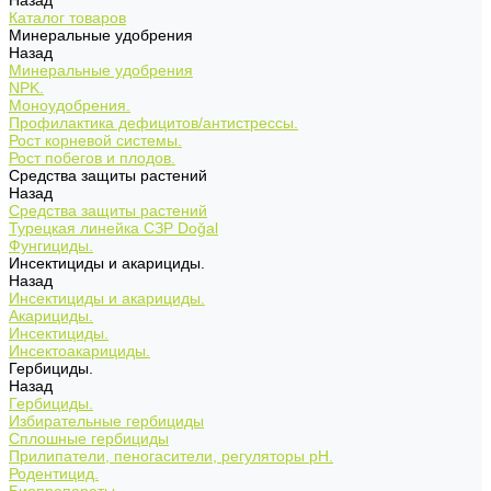
Назад
Каталог товаров
Минеральные удобрения
Назад
Минеральные удобрения
NPK.
Моноудобрения.
Профилактика дефицитов/антистрессы.
Рост корневой системы.
Рост побегов и плодов.
Средства защиты растений
Назад
Средства защиты растений
Турецкая линейка СЗР Doğal
Фунгициды.
Инсектициды и акарициды.
Назад
Инсектициды и акарициды.
Акарициды.
Инсектициды.
Инсектоакарициды.
Гербициды.
Назад
Гербициды.
Избирательные гербициды
Сплошные гербициды
Прилипатели, пеногасители, регуляторы pH.
Родентицид.