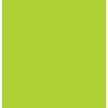
Фунгициды.
Инсектициды и акарициды.
Акарициды.
Инсектициды.
Инсектоакарициды.
Гербициды.
Избирательные гербициды
Сплошные гербициды
Прилипатели, пеногасители, регуляторы pH.
Родентицид.
Биопрепараты.
Нематоциды.
Родентицид.
Всё для полива
Капельные линии
Магистральный полив
Насосы
Фитинги и краны
Автоматика
Дождеватели и туманообразователи
Комплектующие
Всё для теплиц
Комплектующие
Тепличная пленка (РФ, Десногорск)
Готовые решения по защите растений
Основной раздел каталога
Семена
Арбуз