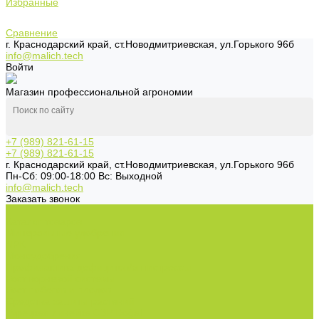
Избранные
Сравнение
г. Краснодарский край, ст.Новодмитриевская, ул.Горького 96б
info@malich.tech
Войти
Магазин профессиональной агрономии
+7 (989) 821-61-15
+7 (989) 821-61-15
г. Краснодарский край, ст.Новодмитриевская, ул.Горького 96б
Пн-Cб: 09:00-18:00 Вс: Выходной
info@malich.tech
Заказать звонок
...
Каталог товаров
Минеральные удобрения
NPK.
Моноудобрения.
Профилактика дефицитов/антистрессы.
Рост корневой системы.
Рост побегов и плодов.
Средства защиты растений
Турецкая линейка СЗР Doğal