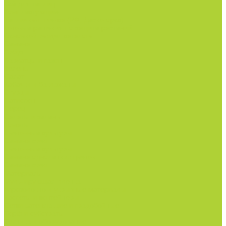
Всё для теплиц
Комплектующие
Тепличная пленка (РФ, Десногорск)
Готовые решения по защите растений
Основной раздел каталога
Семена
Арбуз
Бархатцы и газон
Зелень
Салат
Кабачки и баклажаны
Огурцы
Патиссон
Перец
Салаты и зелень
Томаты
Цветочные культуры
Семена срез
Цветочные культуры
Семена однолетних цветов
Семена срез
Материалы
Мульчирующая пленка
Агроволокно и укрывные материалы
Кассеты и контейнеры
Сетки затеняющие и градобойные
Торф и субстраты
Техника и оборудование