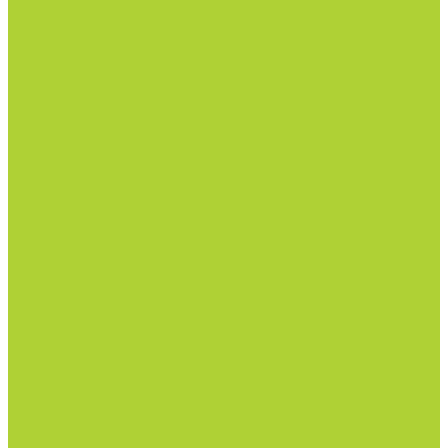
NPK.
Моноудобрения.
Профилактика дефицитов/антистрессы.
Рост корневой системы.
Рост побегов и плодов.
Средства защиты растений
Турецкая линейка СЗР Doğal
Фунгициды.
Инсектициды и акарициды.
Акарициды.
Инсектициды.
Инсектоакарициды.
Гербициды.
Избирательные гербициды
Сплошные гербициды
Прилипатели, пеногасители, регуляторы pH.
Родентицид.
Биопрепараты.
Нематоциды.
Родентицид.
Всё для полива
Капельные линии
Магистральный полив
Насосы
Фитинги и краны
Автоматика
Дождеватели и туманообразователи
Комплектующие