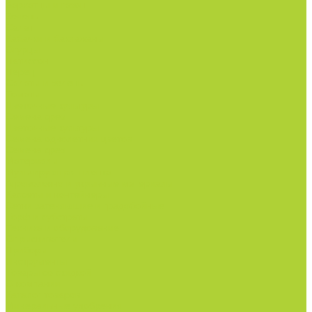
Бархатцы и газон
Зелень
Салат
Кабачки и баклажаны
Огурцы
Патиссон
Перец
Салаты и зелень
Томаты
Цветочные культуры
Семена срез
Цветочные культуры
Семена однолетних цветов
Семена срез
Материалы
Мульчирующая пленка
Агроволокно и укрывные материалы
Кассеты и контейнеры
Сетки затеняющие и градобойные
Торф и субстраты
Техника и оборудование
Опрыскиватели
Приборы
Инструменты
Товары со скидкой
О компании
Каталог товаров
Минеральные удобрения