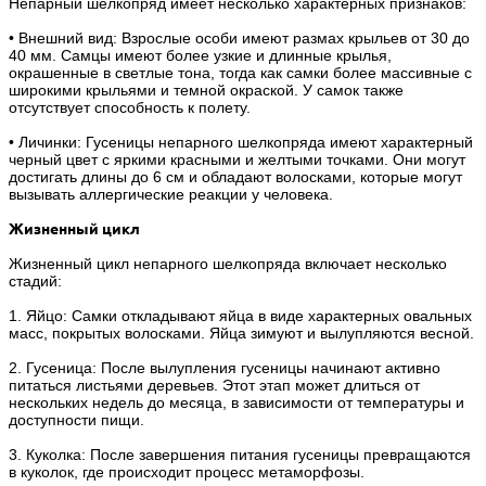
Непарный шелкопряд имеет несколько характерных признаков:
• Внешний вид: Взрослые особи имеют размах крыльев от 30 до
40 мм. Самцы имеют более узкие и длинные крылья,
окрашенные в светлые тона, тогда как самки более массивные с
широкими крыльями и темной окраской. У самок также
отсутствует способность к полету.
• Личинки: Гусеницы непарного шелкопряда имеют характерный
черный цвет с яркими красными и желтыми точками. Они могут
достигать длины до 6 см и обладают волосками, которые могут
вызывать аллергические реакции у человека.
Жизненный цикл
Жизненный цикл непарного шелкопряда включает несколько
стадий:
1. Яйцо: Самки откладывают яйца в виде характерных овальных
масс, покрытых волосками. Яйца зимуют и вылупляются весной.
2. Гусеница: После вылупления гусеницы начинают активно
питаться листьями деревьев. Этот этап может длиться от
нескольких недель до месяца, в зависимости от температуры и
доступности пищи.
3. Куколка: После завершения питания гусеницы превращаются
в куколок, где происходит процесс метаморфозы.