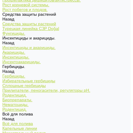
Профилактика дефицитов/антистрессы.
Рост корневой системы.
Рост побегов и плодов.
Средства защиты растений
Назад
Средства защиты растений
Турецкая линейка СЗР Doğal
Фунгициды.
Инсектициды и акарициды.
Назад
Инсектициды и акарициды.
Акарициды.
Инсектициды.
Инсектоакарициды.
Гербициды.
Назад
Гербициды.
Избирательные гербициды
Сплошные гербициды
Прилипатели, пеногасители, регуляторы pH.
Родентицид.
Биопрепараты.
Нематоциды.
Родентицид.
Всё для полива
Назад
Всё для полива
Капельные линии